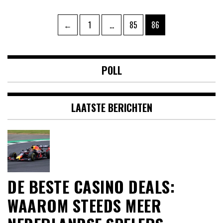
Berichten
Pagina
Pagina
Pagina
←
1
…
85
86
paginering
POLL
LAATSTE BERICHTEN
DE BESTE CASINO DEALS:
WAAROM STEEDS MEER