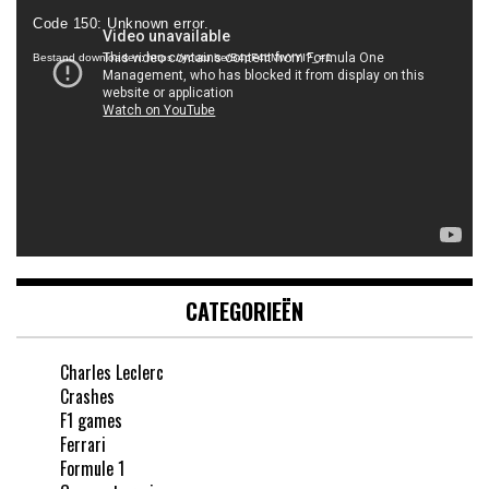
Videospeler
Code 150: Unknown error.
Bestand downloaden: https://youtu.be/B4pF4bMwYYI?_=1
CATEGORIEËN
Charles Leclerc
Crashes
F1 games
Ferrari
Formule 1