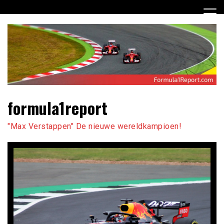
Ga
naar
de
inhoud
formula1report
"Max Verstappen" De nieuwe wereldkampioen!