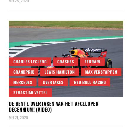
MEI 26, 2020
CHARLES LECLERC
CRASHES
FERRARI
GRANDPRIX
LEWIS HAMILTON
MAX VERSTAPPEN
MERCEDES
OVERTAKES
RED BULL RACING
SEBASTIAN VETTEL
DE BESTE OVERTAKES VAN HET AFGELOPEN
DECENNIUM! (VIDEO)
MEI 21, 2020