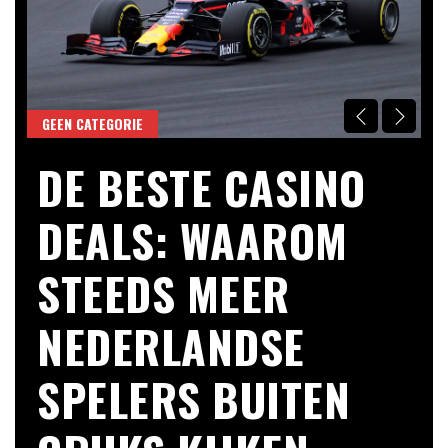
GEEN CATEGORIE
F
DE BESTE CASINO
F
ja
DEALS: WAAROM
STEEDS MEER
NEDERLANDSE
SPELERS BUITEN