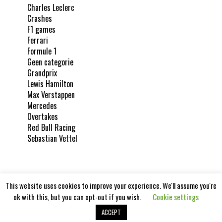
Charles Leclerc
Crashes
F1 games
Ferrari
Formule 1
Geen categorie
Grandprix
Lewis Hamilton
Max Verstappen
Mercedes
Overtakes
Red Bull Racing
Sebastian Vettel
This website uses cookies to improve your experience. We'll assume you're
ok with this, but you can opt-out if you wish.
Cookie settings
Formula1report 2020
ACCEPT
Aangedreven door
WordPress