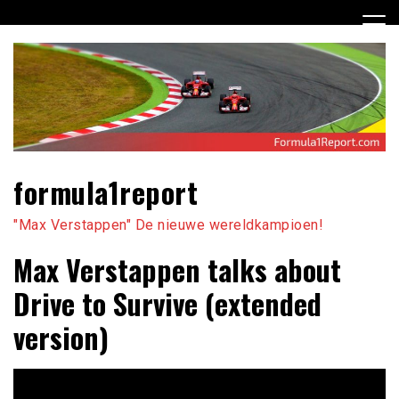
Ga
naar
de
inhoud
formula1report
"Max Verstappen" De nieuwe wereldkampioen!
Max Verstappen talks about
Drive to Survive (extended
version)