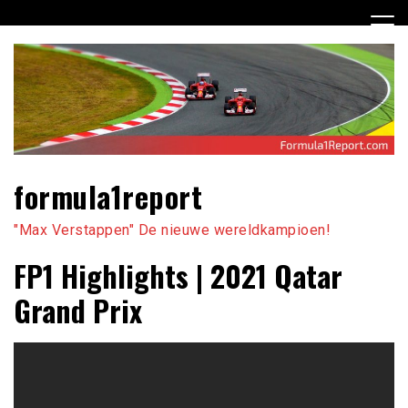
Ga
naar
de
inhoud
formula1report
"Max Verstappen" De nieuwe wereldkampioen!
FP1 Highlights | 2021 Qatar
Grand Prix