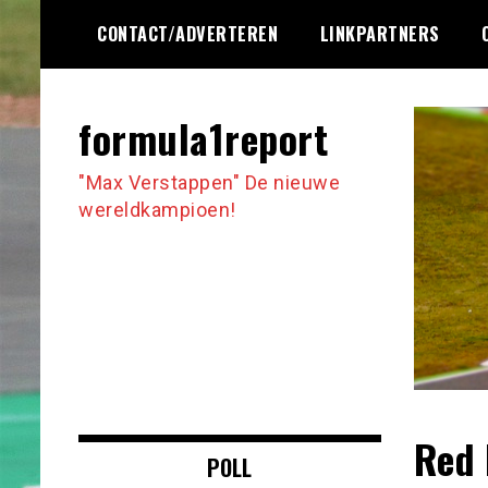
Ga
CONTACT/ADVERTEREN
LINKPARTNERS
naar
de
inhoud
formula1report
"Max Verstappen" De nieuwe
wereldkampioen!
Red 
POLL