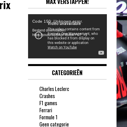
rix
MAX VERSTAPPEN!
Videospeler
Code 150: Unknown error.
Bestand downloaden:
https://youtu.be/B4pF4bMwYYI?_=1
CATEGORIEËN
Charles Leclerc
Crashes
F1 games
Ferrari
Formule 1
Geen categorie