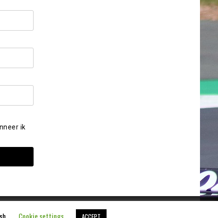
nneer ik
ish.
Cookie settings
ACCEPT