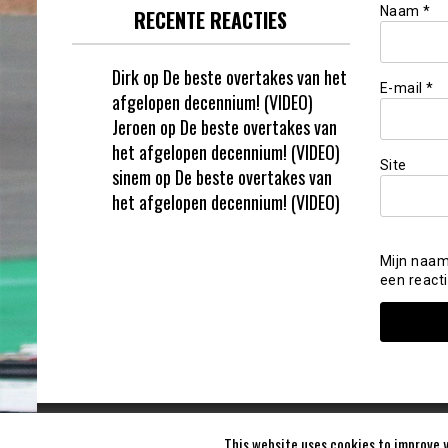
Naam
*
RECENTE REACTIES
Dirk
op
De beste overtakes van het
E-mail
*
afgelopen decennium! (VIDEO)
Jeroen
op
De beste overtakes van
het afgelopen decennium! (VIDEO)
Site
sinem
op
De beste overtakes van
het afgelopen decennium! (VIDEO)
Mijn naam
een reacti
This website uses cookies to improve y