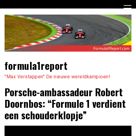
Ga
naar
de
inhoud
formula1report
"Max Verstappen" De nieuwe wereldkampioen!
Porsche-ambassadeur Robert
Doornbos: “Formule 1 verdient
een schouderklopje”