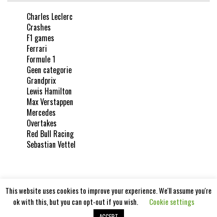
Charles Leclerc
Crashes
F1 games
Ferrari
Formule 1
Geen categorie
Grandprix
Lewis Hamilton
Max Verstappen
Mercedes
Overtakes
Red Bull Racing
Sebastian Vettel
This website uses cookies to improve your experience. We'll assume you're
ok with this, but you can opt-out if you wish.
Cookie settings
Formula1report 2020
ACCEPT