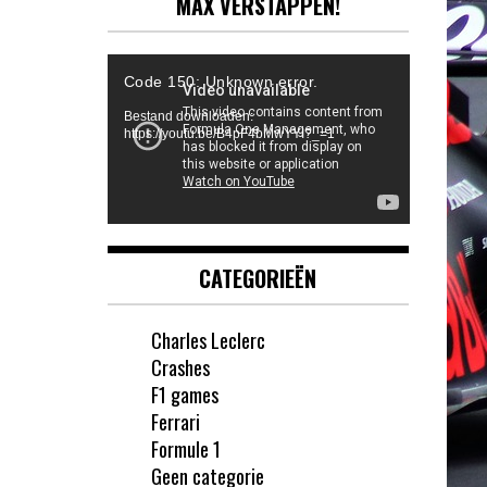
MAX VERSTAPPEN!
Videospeler
Code 150: Unknown error.
Bestand downloaden:
https://youtu.be/B4pF4bMwYYI?_=1
CATEGORIEËN
Charles Leclerc
Crashes
F1 games
Ferrari
Formule 1
Geen categorie