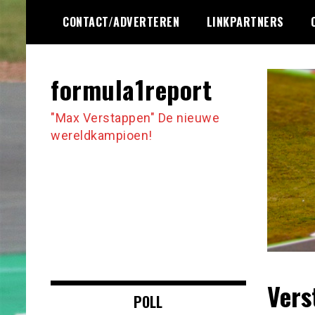
Ga
CONTACT/ADVERTEREN
LINKPARTNERS
naar
de
inhoud
formula1report
"Max Verstappen" De nieuwe
wereldkampioen!
Vers
POLL