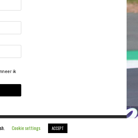
nneer ik
ish.
Cookie settings
ACCEPT
Aangedreven door
WordPress