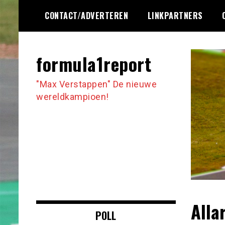
Ga
CONTACT/ADVERTEREN
LINKPARTNERS
naar
de
inhoud
formula1report
"Max Verstappen" De nieuwe
wereldkampioen!
Alla
POLL