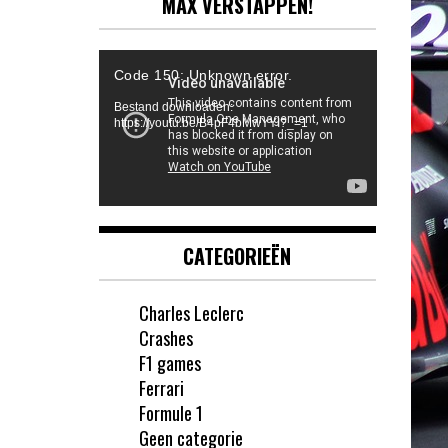
MAX VERSTAPPEN!
Videospeler
Code 150: Unknown error.
Bestand downloaden:
https://youtu.be/B4pF4bMwYYI?_=1
CATEGORIEËN
Charles Leclerc
Crashes
F1 games
Ferrari
Formule 1
Geen categorie