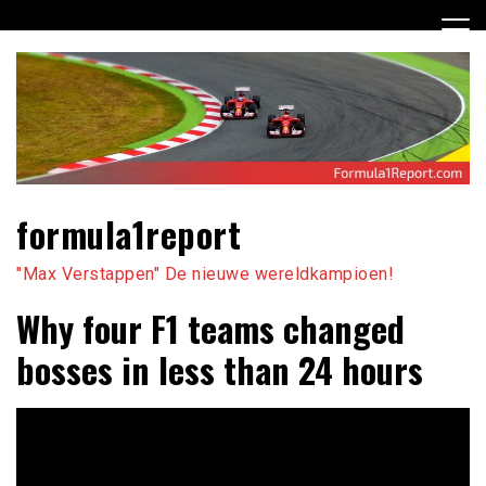
Ga
naar
de
inhoud
formula1report
"Max Verstappen" De nieuwe wereldkampioen!
Why four F1 teams changed
bosses in less than 24 hours