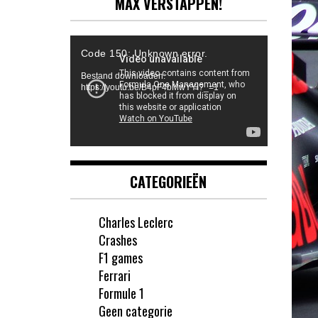
MAX VERSTAPPEN!
Videospeler
Code 150: Unknown error.
Bestand downloaden:
https://youtu.be/B4pF4bMwYYI?_=1
CATEGORIEËN
Charles Leclerc
Crashes
F1 games
Ferrari
Formule 1
Geen categorie