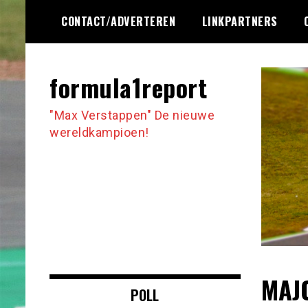
Ga
CONTACT/ADVERTEREN
LINKPARTNERS
naar
de
inhoud
formula1report
"Max Verstappen" De nieuwe
wereldkampioen!
MAJO
POLL