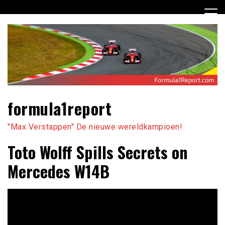
Ga
naar
de
inhoud
formula1report
"Max Verstappen" De nieuwe wereldkampioen!
Toto Wolff Spills Secrets on
Mercedes W14B