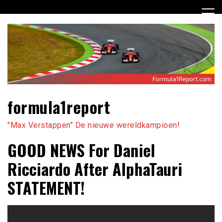
Ga
naar
de
inhoud
formula1report
"Max Verstappen" De nieuwe wereldkampioen!
GOOD NEWS For Daniel
Ricciardo After AlphaTauri
STATEMENT!