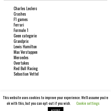
Charles Leclerc
Crashes
F1 games
Ferrari
Formule 1
Geen categorie
Grandprix
Lewis Hamilton
Max Verstappen
Mercedes
Overtakes
Red Bull Racing
Sebastian Vettel
This website uses cookies to improve your experience. We'll assume you're
ok with this, but you can opt-out if you wish.
Cookie settings
Formula1report 2020
ACCEPT