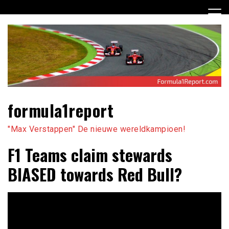
Ga
naar
de
inhoud
formula1report
"Max Verstappen" De nieuwe wereldkampioen!
F1 Teams claim stewards
BIASED towards Red Bull?