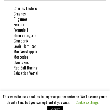
Charles Leclerc
Crashes
F1 games
Ferrari
Formule 1
Geen categorie
Grandprix
Lewis Hamilton
Max Verstappen
Mercedes
Overtakes
Red Bull Racing
Sebastian Vettel
This website uses cookies to improve your experience. We'll assume you're
ok with this, but you can opt-out if you wish.
Cookie settings
Formula1report 2020
ACCEPT