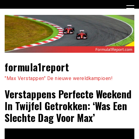
Ga
naar
de
inhoud
formula1report
"Max Verstappen" De nieuwe wereldkampioen!
Verstappens Perfecte Weekend
In Twijfel Getrokken: ‘Was Een
Slechte Dag Voor Max’