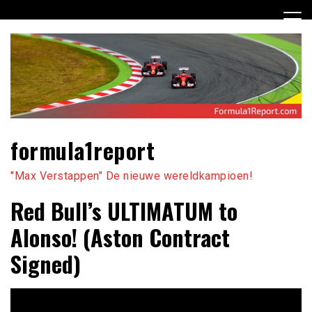
Ga
naar
de
inhoud
formula1report
"Max Verstappen" De nieuwe wereldkampioen!
Red Bull’s ULTIMATUM to
Alonso! (Aston Contract
Signed)