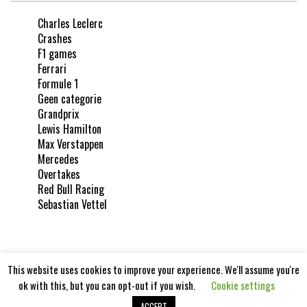
Charles Leclerc
Crashes
F1 games
Ferrari
Formule 1
Geen categorie
Grandprix
Lewis Hamilton
Max Verstappen
Mercedes
Overtakes
Red Bull Racing
Sebastian Vettel
This website uses cookies to improve your experience. We'll assume you're
ok with this, but you can opt-out if you wish.
Cookie settings
Formula1report 2020
ACCEPT