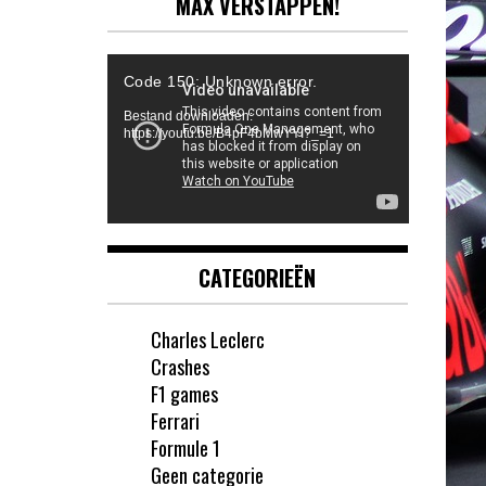
MAX VERSTAPPEN!
Videospeler
Code 150: Unknown error.
Bestand downloaden:
https://youtu.be/B4pF4bMwYYI?_=1
CATEGORIEËN
Charles Leclerc
Crashes
F1 games
Ferrari
Formule 1
Geen categorie