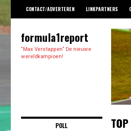
Ga
CONTACT/ADVERTEREN
LINKPARTNERS
naar
de
inhoud
formula1report
"Max Verstappen" De nieuwe
wereldkampioen!
TOP 
POLL