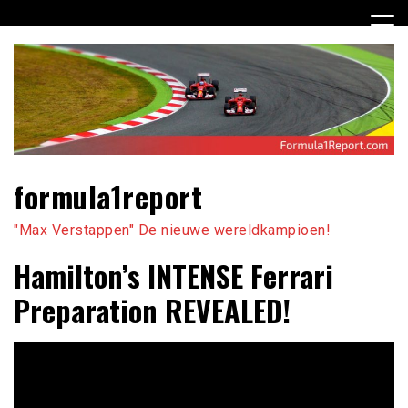
Ga
naar
de
inhoud
formula1report
"Max Verstappen" De nieuwe wereldkampioen!
Hamilton’s INTENSE Ferrari
Preparation REVEALED!